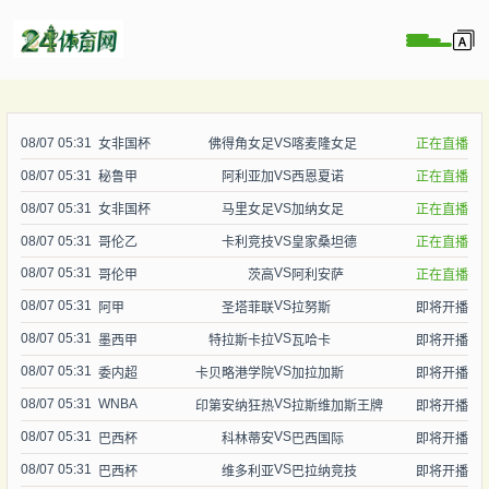
页
直播
08/07 05:31
VS
女非国杯
佛得角女足
喀麦隆女足
正在直播
录像
08/07 05:31
VS
秘鲁甲
阿利亚加
西恩夏诺
正在直播
资讯
08/07 05:31
VS
女非国杯
马里女足
加纳女足
正在直播
杯直播
08/07 05:31
VS
哥伦乙
卡利竞技
皇家桑坦德
正在直播
直播
08/07 05:31
VS
哥伦甲
茨高
阿利安萨
正在直播
08/07 05:31
VS
阿甲
圣塔菲联
拉努斯
即将开播
08/07 05:31
VS
墨西甲
特拉斯卡拉
瓦哈卡
即将开播
08/07 05:31
VS
委内超
卡贝略港学院
加拉加斯
即将开播
08/07 05:31
WNBA
VS
印第安纳狂热
拉斯维加斯王牌
即将开播
08/07 05:31
VS
巴西杯
科林蒂安
巴西国际
即将开播
08/07 05:31
VS
巴西杯
维多利亚
巴拉纳竞技
即将开播