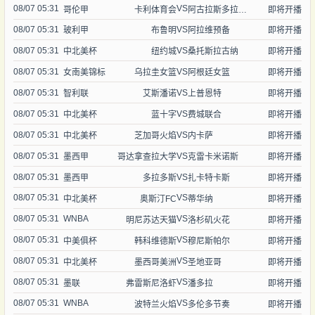
08/07 05:31
VS
哥伦甲
卡利体育会
阿古拉斯多拉达斯
即将开播
08/07 05:31
VS
玻利甲
布鲁明
阿拉维预备
即将开播
08/07 05:31
VS
中北美杯
纽约城
桑托斯拉古纳
即将开播
08/07 05:31
VS
女南美锦标
乌拉圭女篮
阿根廷女篮
即将开播
08/07 05:31
VS
智利联
艾斯潘诺
上普恩特
即将开播
08/07 05:31
VS
中北美杯
蓝十字
费城联合
即将开播
08/07 05:31
VS
中北美杯
芝加哥火焰
内卡萨
即将开播
08/07 05:31
VS
墨西甲
哥达拿查拉大学
克雷卡米诺斯
即将开播
08/07 05:31
VS
墨西甲
多拉多斯
扎卡特卡斯
即将开播
08/07 05:31
VS
中北美杯
奥斯汀FC
蒂华纳
即将开播
08/07 05:31
WNBA
VS
明尼苏达天猫
洛杉矶火花
即将开播
08/07 05:31
VS
中美俱杯
韩科维德斯
穆尼斯帕尔
即将开播
08/07 05:31
VS
中北美杯
墨西哥美洲
圣地亚哥
即将开播
08/07 05:31
VS
墨联
弗雷斯尼洛虾
潘多拉
即将开播
08/07 05:31
WNBA
VS
波特兰火焰
多伦多节奏
即将开播