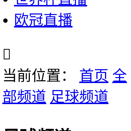
欧冠直播

当前位置：
首页
全
部频道
足球频道