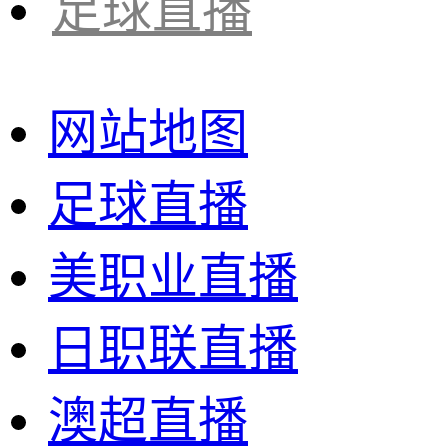
足球直播
网站地图
足球直播
美职业直播
日职联直播
澳超直播