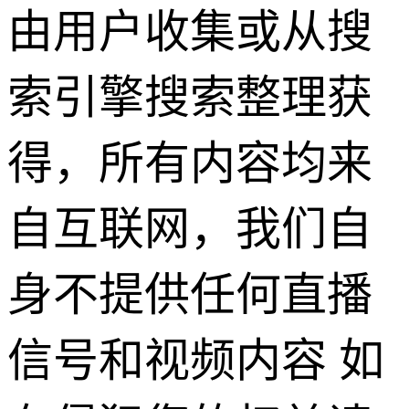
由用户收集或从搜
索引擎搜索整理获
得，所有内容均来
自互联网，我们自
身不提供任何直播
信号和视频内容 如