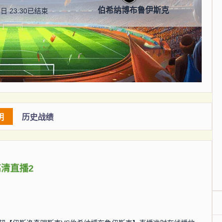
伯希纳博布鲁伊斯克
日 23:30
已结束
明
历史战绩
高清直播2