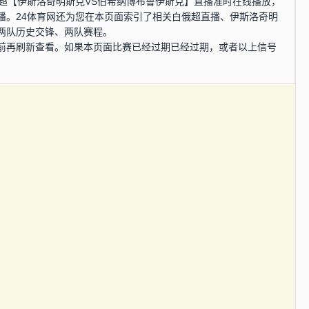
，白俄超【伊斯洛奇明斯克VS伯希纳博布鲁伊斯克】直播准时在线播放，
播。24体育网还为您在本页面索引了相关白俄超直播、伊斯洛奇明
两队历史交锋、两队赛程。
前再刷新查看。如果本页面比赛已经过期已经过期，或者以上信号