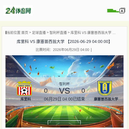
页
当前位置:
首页
足球直播
智利杯直播
库里科 VS 康塞普西翁大学 【2026-06-29 04:00:00】
直播
库里科 VS 康塞普西翁大学 【2026-06-29 04:00:00】
录像
比赛时间：2026年06月29日 04:00
资讯
杯直播
直播
智利杯
VS
0
0
06月29日 04:00
已结束
库里科
康塞普西翁大学