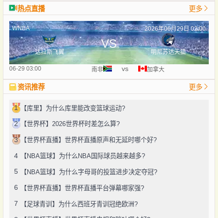
热点直播
更多
WNBA
2026年06月29日 02:00
VS
达拉斯飞翼
明尼苏达天猫
vs
06-29 03:00
南非
加拿大
资讯推荐
更多
1
【库里】为什么库里能改变篮球运动?
2
【世界杯】2026世界杯时差怎么算?
3
【世界杯直播】世界杯直播原声和无延时哪个好?
4
【NBA篮球】为什么NBA国际球员越来越多?
5
【NBA篮球】为什么字母哥的投篮进步决定夺冠?
6
【世界杯直播】世界杯直播平台弹幕哪家强?
7
【足球青训】为什么西班牙青训冠绝欧洲?