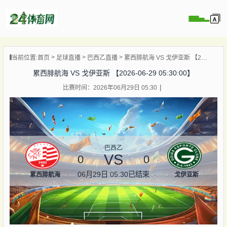
页
当前位置:
首页
足球直播
巴西乙直播
累西腓航海 VS 戈伊亚斯 【2026-06-29 05:30:00】
直播
累西腓航海 VS 戈伊亚斯 【2026-06-29 05:30:00】
录像
比赛时间：2026年06月29日 05:30
资讯
杯直播
直播
巴西乙
VS
0
0
06月29日 05:30
已结束
累西腓航海
戈伊亚斯