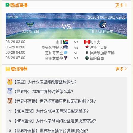
热点直播
更多
WNBA
2026年06月29日 02:00
VS
达拉斯飞翼
明尼苏达天猫
vs
06-29 03:00
南非
加拿大
vs
06-29 03:00
华盛顿神秘人
波特兰火焰
vs
06-29 04:00
芝加哥天空
拉斯维加斯王牌
vs
06-29 07:00
金州女武神
纽约自由
资讯推荐
更多
1
【库里】为什么库里能改变篮球运动?
2
【世界杯】2026世界杯时差怎么算?
3
【世界杯直播】世界杯直播原声和无延时哪个好?
4
【NBA篮球】为什么NBA国际球员越来越多?
5
【NBA篮球】为什么字母哥的投篮进步决定夺冠?
6
【世界杯直播】世界杯直播平台弹幕哪家强?