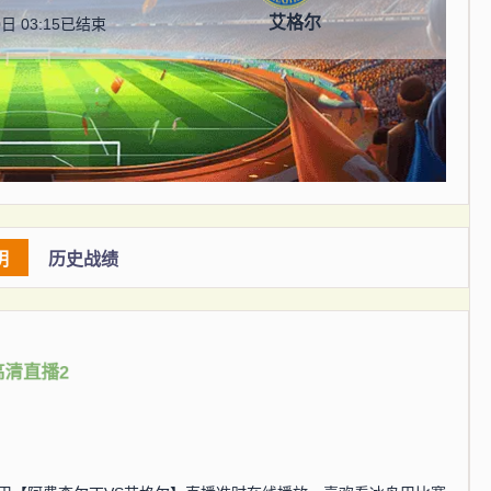
艾格尔
日 03:15
已结束
明
历史战绩
高清直播2