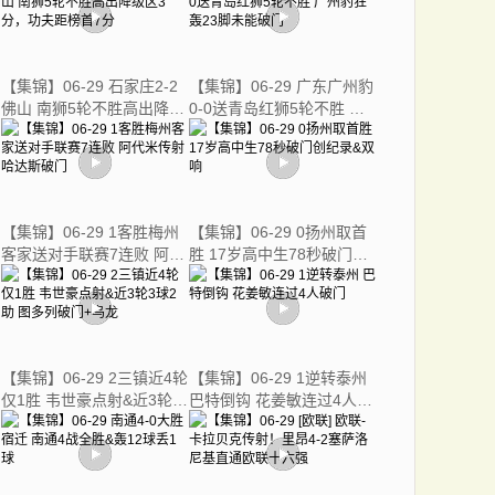
牛中超三连败 戴维森制胜
【集锦】06-29 石家庄2-2
【集锦】06-29 广东广州豹
佛山 南狮5轮不胜高出降级
0-0送青岛红狮5轮不胜 广
区3分，功夫距榜首7分
州豹狂轰23脚未能破门
【集锦】06-29 1客胜梅州
【集锦】06-29 0扬州取首
客家送对手联赛7连败 阿代
胜 17岁高中生78秒破门创
米传射哈达斯破门
纪录&双响
【集锦】06-29 2三镇近4轮
【集锦】06-29 1逆转泰州
仅1胜 韦世豪点射&近3轮3
巴特倒钩 花姜敏连过4人破
球2助 图多列破门+乌龙
门