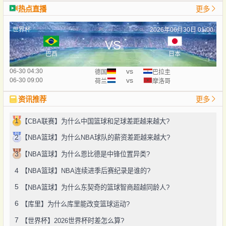
热点直播
更多
世界杯
2026年06月30日 01:00
VS
巴西
日本
vs
06-30 04:30
德国
巴拉圭
vs
06-30 09:00
荷兰
摩洛哥
资讯推荐
更多
1
【CBA联赛】为什么中国篮球和足球差距越来越大?
2
【NBA篮球】为什么NBA球队的薪资差距越来越大?
3
【NBA篮球】为什么恩比德是中锋位置异类?
4
【NBA篮球】NBA连续进季后赛纪录是谁的?
5
【NBA篮球】为什么东契奇的篮球智商超越同龄人?
6
【库里】为什么库里能改变篮球运动?
7
【世界杯】2026世界杯时差怎么算?