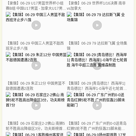
【录像】06-29 U17男篮世界杯小组
【录像】06-29 世界杯1/16决赛 南非
赛B组 中国U17男篮 - 加拿大U17男篮
vs加拿大
录像-直播吧
【集锦】06-29 中国三人男篮不敌西
【集锦】06-29 79 达拉斯飞翼 全场集
班牙止步八强
锦
【集锦】06-29 朱正12分 中国男篮不
【集锦】06-29 [青岛德比！西海岸1]
敌德国遭遇2连败
青岛德比！西海岸1-0海牛近七轮首胜
海牛中超三连败 戴维森制胜
【集锦】06-29 石家庄2-2佛山 南狮5
【集锦】06-29 广东广州豹0-0送青岛
轮不胜高出降级区3分，功夫距榜首7
红狮5轮不胜 广州豹狂轰23脚未能破
分
门