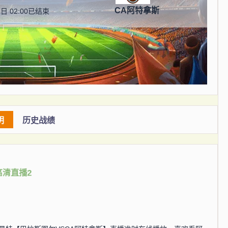
CA阿特拿斯
日 02:00
已结束
明
历史战绩
高清直播2