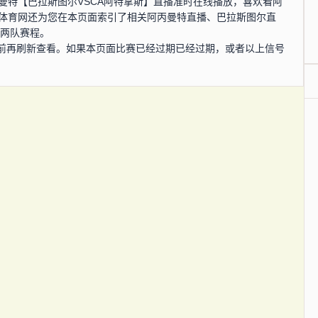
，阿丙曼特【巴拉斯图尔VSCA阿特拿斯】直播准时在线播放，喜欢看阿
4体育网还为您在本页面索引了相关阿丙曼特直播、巴拉斯图尔直
、两队赛程。
前再刷新查看。如果本页面比赛已经过期已经过期，或者以上信号