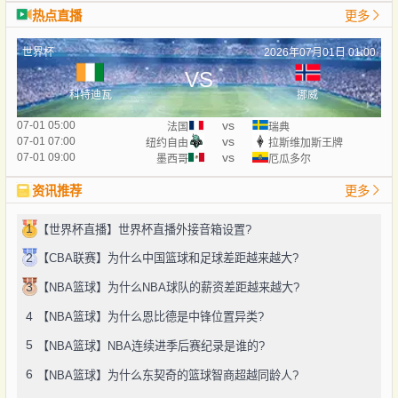
热点直播
更多
世界杯
2026年07月01日 01:00
VS
科特迪瓦
挪威
vs
07-01 05:00
法国
瑞典
vs
07-01 07:00
纽约自由
拉斯维加斯王牌
vs
07-01 09:00
墨西哥
厄瓜多尔
资讯推荐
更多
1
【世界杯直播】世界杯直播外接音箱设置?
2
【CBA联赛】为什么中国篮球和足球差距越来越大?
3
【NBA篮球】为什么NBA球队的薪资差距越来越大?
4
【NBA篮球】为什么恩比德是中锋位置异类?
5
【NBA篮球】NBA连续进季后赛纪录是谁的?
6
【NBA篮球】为什么东契奇的篮球智商超越同龄人?