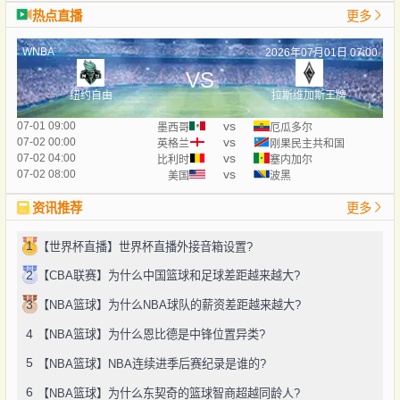
热点直播
更多
WNBA
2026年07月01日 07:00
VS
纽约自由
拉斯维加斯王牌
vs
07-01 09:00
墨西哥
厄瓜多尔
vs
07-02 00:00
英格兰
刚果民主共和国
vs
07-02 04:00
比利时
塞内加尔
vs
07-02 08:00
美国
波黑
资讯推荐
更多
1
【世界杯直播】世界杯直播外接音箱设置?
2
【CBA联赛】为什么中国篮球和足球差距越来越大?
3
【NBA篮球】为什么NBA球队的薪资差距越来越大?
4
【NBA篮球】为什么恩比德是中锋位置异类?
5
【NBA篮球】NBA连续进季后赛纪录是谁的?
6
【NBA篮球】为什么东契奇的篮球智商超越同龄人?