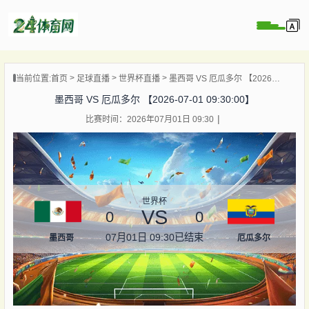
页
当前位置:
首页
足球直播
世界杯直播
墨西哥 VS 厄瓜多尔 【2026-07-01 09:30:00】
直播
墨西哥 VS 厄瓜多尔 【2026-07-01 09:30:00】
录像
比赛时间：2026年07月01日 09:30
资讯
杯直播
直播
世界杯
VS
0
0
07月01日 09:30
已结束
墨西哥
厄瓜多尔