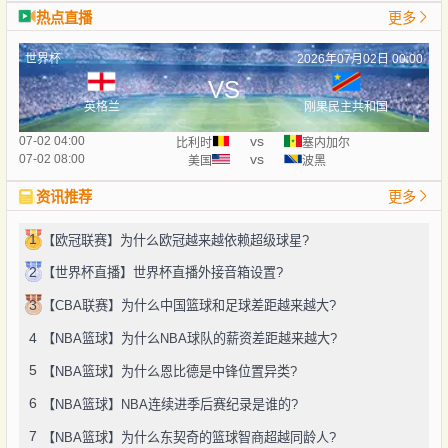
热点直播
更多
世界杯
2026年07月02日 00:00
VS
英格兰
刚果民主共和国
vs
07-02 04:00
比利时
塞内加尔
vs
07-02 08:00
美国
波黑
资讯推荐
更多
1
【欧冠联赛】为什么欧冠越来越依赖超级球星?
2
【世界杯直播】世界杯直播外接音箱设置?
3
【CBA联赛】为什么中国篮球和足球差距越来越大?
4
【NBA篮球】为什么NBA球队的薪资差距越来越大?
5
【NBA篮球】为什么恩比德是中锋位置异类?
6
【NBA篮球】NBA连续进季后赛纪录是谁的?
7
【NBA篮球】为什么东契奇的篮球智商超越同龄人?