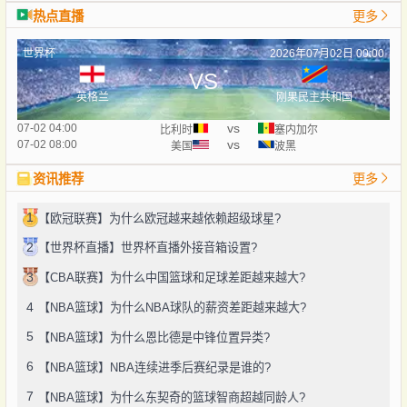
热点直播
更多
世界杯
2026年07月02日 00:00
VS
英格兰
刚果民主共和国
vs
07-02 04:00
比利时
塞内加尔
vs
07-02 08:00
美国
波黑
资讯推荐
更多
1
【欧冠联赛】为什么欧冠越来越依赖超级球星?
2
【世界杯直播】世界杯直播外接音箱设置?
3
【CBA联赛】为什么中国篮球和足球差距越来越大?
4
【NBA篮球】为什么NBA球队的薪资差距越来越大?
5
【NBA篮球】为什么恩比德是中锋位置异类?
6
【NBA篮球】NBA连续进季后赛纪录是谁的?
7
【NBA篮球】为什么东契奇的篮球智商超越同龄人?