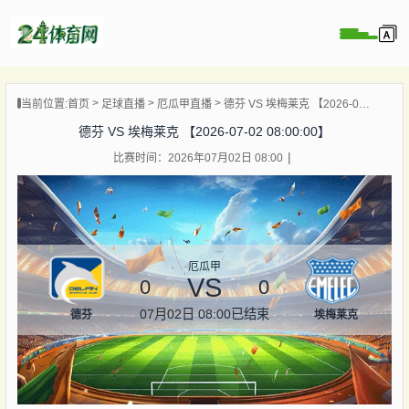
页
当前位置:
首页
足球直播
厄瓜甲直播
德芬 VS 埃梅莱克 【2026-07-02 08:00:00】
直播
德芬 VS 埃梅莱克 【2026-07-02 08:00:00】
录像
比赛时间：2026年07月02日 08:00
资讯
杯直播
直播
厄瓜甲
VS
0
0
07月02日 08:00
已结束
德芬
埃梅莱克