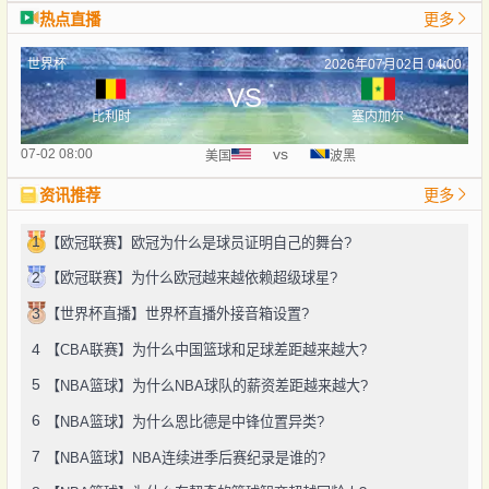
热点直播
更多
世界杯
2026年07月02日 04:00
VS
比利时
塞内加尔
vs
07-02 08:00
美国
波黑
资讯推荐
更多
1
【欧冠联赛】欧冠为什么是球员证明自己的舞台?
2
【欧冠联赛】为什么欧冠越来越依赖超级球星?
3
【世界杯直播】世界杯直播外接音箱设置?
4
【CBA联赛】为什么中国篮球和足球差距越来越大?
5
【NBA篮球】为什么NBA球队的薪资差距越来越大?
6
【NBA篮球】为什么恩比德是中锋位置异类?
7
【NBA篮球】NBA连续进季后赛纪录是谁的?