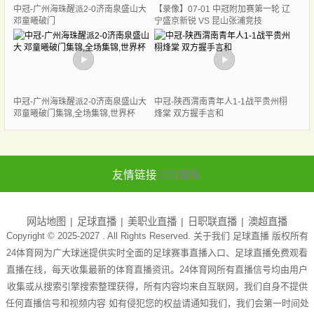
中冠-广州海珠醒派2-0济南泉盛山大
【录像】07-01 中冠附加赛第一轮 辽
邓童曦破门
宁盛京新锐 VS 昆山张浦竞技
中冠-广州海珠醒派2-0济南泉盛山大
中冠-陕西渭南青年人1-1战平贵州栩
邓童曦破门集锦,全场集锦,世界杯
烽棠 双方握手言和
友情链接
足球直播
网站地图
足球直播
美职业直播
日职联直播
澳超直播
Copyright © 2025-2027 . All Rights Reserved. 关于我们
足球直播
版权所有
24体育网为广大球迷提供实时全面的足球赛事直播入口、足球直播免费观看
直播在线，每天收集最新的体育直播资讯。24体育网所有直播信号均由用户
收集或从搜索引擎搜索整理获得，所有内容均来自互联网，我们自身不提供
任何直播信号和视频内容 如有侵犯您的权益请通知我们，我们会第一时间处