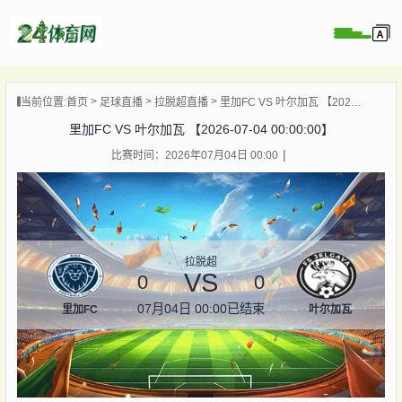
页
当前位置:
首页
足球直播
拉脱超直播
里加FC VS 叶尔加瓦 【2026-07-04 00:00:00】
直播
里加FC VS 叶尔加瓦 【2026-07-04 00:00:00】
录像
比赛时间：2026年07月04日 00:00
资讯
杯直播
直播
拉脱超
VS
0
0
07月04日 00:00
已结束
里加FC
叶尔加瓦