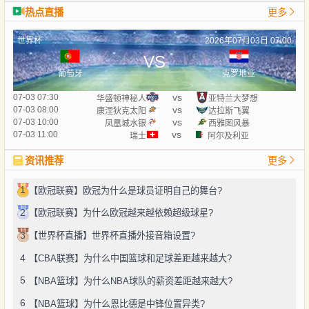
热点直播
更多
世界杯
2026年07月03日 07:00
VS
葡萄牙
克罗地亚
vs
07-03 07:30
华盛顿神秘人
亚特兰大梦想
vs
07-03 08:00
康涅狄克太阳
达拉斯飞翼
vs
07-03 10:00
凤凰城水银
西雅图风暴
vs
07-03 11:00
瑞士
阿尔及利亚
资讯推荐
更多
1
【欧冠联赛】欧冠为什么是球员证明自己的舞台?
2
【欧冠联赛】为什么欧冠越来越依赖超级球星?
3
【世界杯直播】世界杯直播外接音箱设置?
4
【CBA联赛】为什么中国篮球和足球差距越来越大?
5
【NBA篮球】为什么NBA球队的薪资差距越来越大?
6
【NBA篮球】为什么恩比德是中锋位置异类?