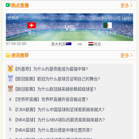
热点直播
更多
世界杯
2026年07月03日 11:00
VS
瑞士
阿尔及利亚
vs
07-04 02:00
澳大利亚
埃及
资讯推荐
更多
1
【约基奇】为什么约基奇能成为最强中锋?
2
【欧冠联赛】欧冠为什么是球员证明自己的舞台?
3
【欧冠联赛】为什么欧冠越来越依赖超级球星?
4
【世界杯直播】世界杯直播外接音箱设置?
5
【CBA联赛】为什么中国篮球和足球差距越来越大?
6
【NBA篮球】为什么NBA球队的薪资差距越来越大?
7
【NBA篮球】为什么恩比德是中锋位置异类?