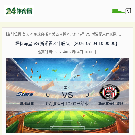
页
当前位置:
首页
足球直播
美乙直播
塔科马星 VS 斯诺霍米什联队 【2026-07-04 10:00:00】
直播
塔科马星 VS 斯诺霍米什联队 【2026-07-04 10:00:00】
录像
比赛时间：2026年07月04日 10:00
资讯
杯直播
直播
美乙
VS
0
0
07月04日 10:00
已结束
塔科马星
斯诺霍米什联队