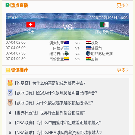
热点直播
更多
世界杯
2026年07月03日 11:00
VS
瑞士
阿尔及利亚
vs
07-04 02:00
澳大利亚
埃及
vs
07-04 06:00
阿根廷
佛得角
vs
07-04 07:30
纽约自由
明尼苏达天猫
vs
07-04 09:30
哥伦比亚
加纳
资讯推荐
更多
1
【约基奇】为什么约基奇能成为最强中锋?
2
【欧冠联赛】欧冠为什么是球员证明自己的舞台?
3
【欧冠联赛】为什么欧冠越来越依赖超级球星?
4
【世界杯直播】世界杯直播外接音箱设置?
5
【CBA联赛】为什么中国篮球和足球差距越来越大?
6
【NBA篮球】为什么NBA球队的薪资差距越来越大?