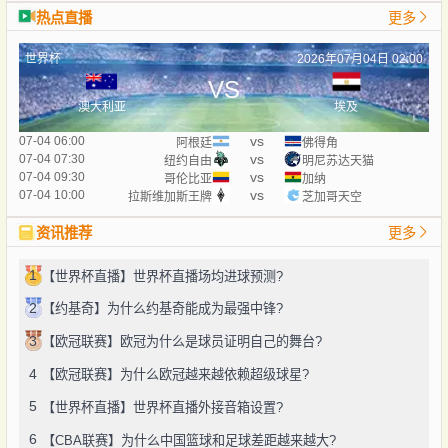
热点直播
更多
世界杯
2026年07月04日 02:00
VS
澳大利亚
埃及
vs
07-04 06:00
阿根廷
佛得角
vs
07-04 07:30
纽约自由
明尼苏达天猫
vs
07-04 09:30
哥伦比亚
加纳
vs
07-04 10:00
拉斯维加斯王牌
芝加哥天空
资讯推荐
更多
1
【世界杯直播】世界杯直播场均进球预测?
2
【约基奇】为什么约基奇能成为最强中锋?
3
【欧冠联赛】欧冠为什么是球员证明自己的舞台?
4
【欧冠联赛】为什么欧冠越来越依赖超级球星?
5
【世界杯直播】世界杯直播外接音箱设置?
6
【CBA联赛】为什么中国篮球和足球差距越来越大?