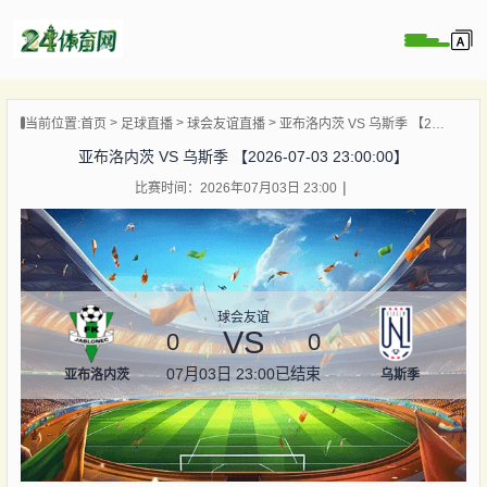
页
当前位置:
首页
足球直播
球会友谊直播
亚布洛内茨 VS 乌斯季 【2026-07-03 23:00:00】
直播
亚布洛内茨 VS 乌斯季 【2026-07-03 23:00:00】
录像
比赛时间：2026年07月03日 23:00
资讯
杯直播
直播
球会友谊
VS
0
0
07月03日 23:00
已结束
亚布洛内茨
乌斯季