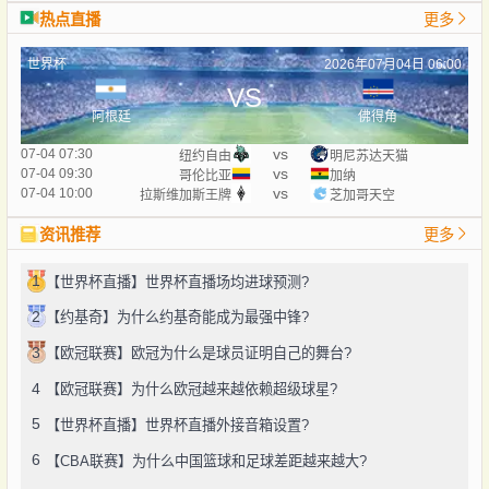
热点直播
更多
世界杯
2026年07月04日 06:00
VS
阿根廷
佛得角
vs
07-04 07:30
纽约自由
明尼苏达天猫
vs
07-04 09:30
哥伦比亚
加纳
vs
07-04 10:00
拉斯维加斯王牌
芝加哥天空
资讯推荐
更多
1
【世界杯直播】世界杯直播场均进球预测?
2
【约基奇】为什么约基奇能成为最强中锋?
3
【欧冠联赛】欧冠为什么是球员证明自己的舞台?
4
【欧冠联赛】为什么欧冠越来越依赖超级球星?
5
【世界杯直播】世界杯直播外接音箱设置?
6
【CBA联赛】为什么中国篮球和足球差距越来越大?