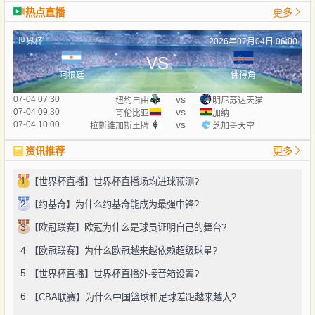
热点直播
更多
世界杯
2026年07月04日 06:00
VS
阿根廷
佛得角
vs
07-04 07:30
纽约自由
明尼苏达天猫
vs
07-04 09:30
哥伦比亚
加纳
vs
07-04 10:00
拉斯维加斯王牌
芝加哥天空
资讯推荐
更多
1
【世界杯直播】世界杯直播场均进球预测?
2
【约基奇】为什么约基奇能成为最强中锋?
3
【欧冠联赛】欧冠为什么是球员证明自己的舞台?
4
【欧冠联赛】为什么欧冠越来越依赖超级球星?
5
【世界杯直播】世界杯直播外接音箱设置?
6
【CBA联赛】为什么中国篮球和足球差距越来越大?