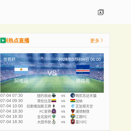
热点直播
更多
世界杯
2026年07月04日 06:00
VS
阿根廷
佛得角
07-04 07:30
vs
纽约自由
明尼苏达天猫
07-04 09:30
vs
哥伦比亚
加纳
07-04 10:00
vs
拉斯维加斯王牌
芝加哥天空
07-04 18:30
vs
FC安养
浦项制铁
07-04 18:30
vs
全北现代
江原FC
07-04 18:30
vs
大田市民
富川FC