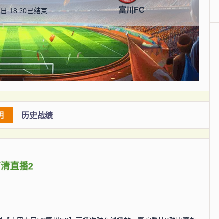
富川FC
日 18:30
已结束
明
历史战绩
高清直播2