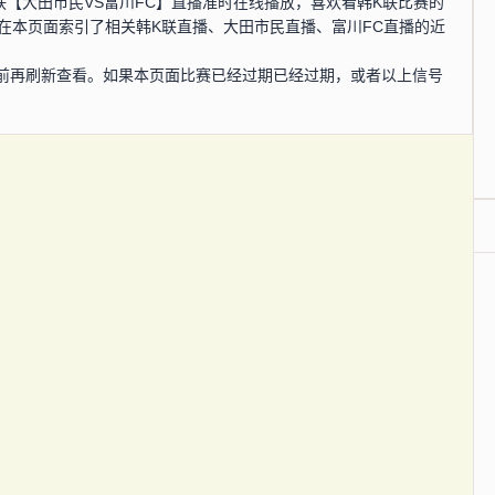
韩K联【大田市民VS富川FC】直播准时在线播放，喜欢看韩K联比赛的
在本页面索引了相关韩K联直播、大田市民直播、富川FC直播的近
前再刷新查看。如果本页面比赛已经过期已经过期，或者以上信号