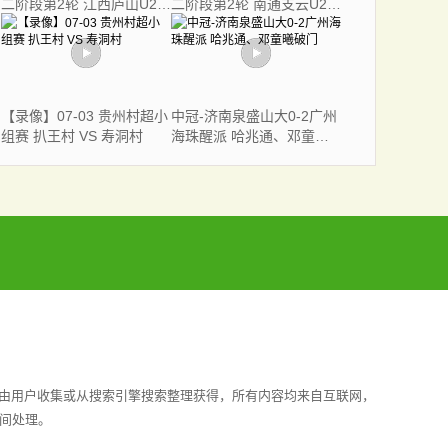
二阶段第2轮 江西庐山U20
二阶段第2轮 南通支云U20
VS 临沂奕虎U20
VS 青岛西海岸U20
【录像】07-03 贵州村超小
中冠-济南泉盛山大0-2广州
组赛 扒王村 VS 寿洞村
海珠醒派 哈兆通、邓童曦
破门
均由用户收集或从搜索引擎搜索整理获得，所有内容均来自互联网，
间处理。