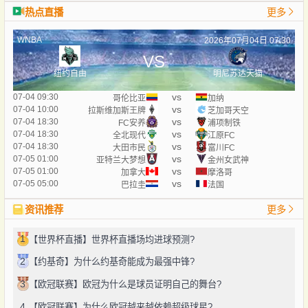
热点直播
更多
WNBA
2026年07月04日 07:30
VS
纽约自由
明尼苏达天猫
vs
07-04 09:30
哥伦比亚
加纳
vs
07-04 10:00
拉斯维加斯王牌
芝加哥天空
vs
07-04 18:30
FC安养
浦项制铁
vs
07-04 18:30
全北现代
江原FC
vs
07-04 18:30
大田市民
富川FC
vs
07-05 01:00
亚特兰大梦想
金州女武神
vs
07-05 01:00
加拿大
摩洛哥
vs
07-05 05:00
巴拉圭
法国
资讯推荐
更多
1
【世界杯直播】世界杯直播场均进球预测?
2
【约基奇】为什么约基奇能成为最强中锋?
3
【欧冠联赛】欧冠为什么是球员证明自己的舞台?
4
【欧冠联赛】为什么欧冠越来越依赖超级球星?