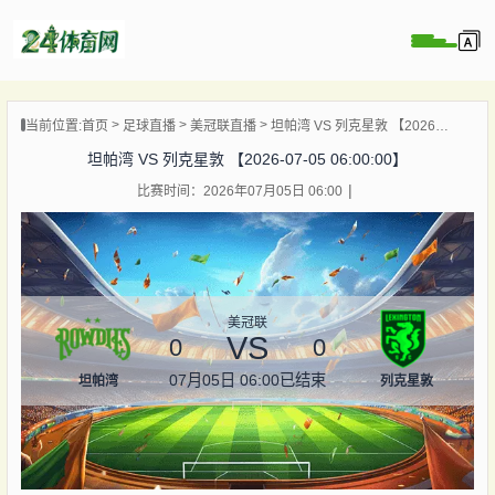
页
当前位置:
首页
足球直播
美冠联直播
坦帕湾 VS 列克星敦 【2026-07-05 06:00:00】
直播
坦帕湾 VS 列克星敦 【2026-07-05 06:00:00】
录像
比赛时间：2026年07月05日 06:00
资讯
杯直播
直播
美冠联
VS
0
0
07月05日 06:00
已结束
坦帕湾
列克星敦