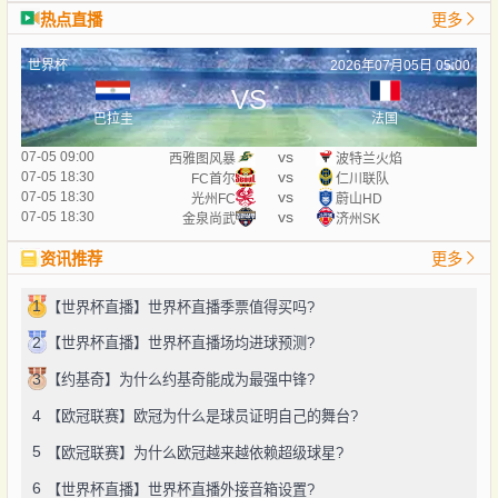
热点直播
更多
世界杯
2026年07月05日 05:00
VS
巴拉圭
法国
vs
07-05 09:00
西雅图风暴
波特兰火焰
vs
07-05 18:30
FC首尔
仁川联队
vs
07-05 18:30
光州FC
蔚山HD
vs
07-05 18:30
金泉尚武
济州SK
资讯推荐
更多
1
【世界杯直播】世界杯直播季票值得买吗?
2
【世界杯直播】世界杯直播场均进球预测?
3
【约基奇】为什么约基奇能成为最强中锋?
4
【欧冠联赛】欧冠为什么是球员证明自己的舞台?
5
【欧冠联赛】为什么欧冠越来越依赖超级球星?
6
【世界杯直播】世界杯直播外接音箱设置?