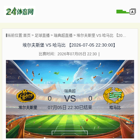
页
当前位置:
首页
足球直播
瑞典超直播
埃尔夫斯堡 VS 哈马比 【2026-07-05 22:30:00】
直播
埃尔夫斯堡 VS 哈马比 【2026-07-05 22:30:00】
录像
比赛时间：2026年07月05日 22:30
资讯
杯直播
直播
瑞典超
VS
0
0
07月05日 22:30
已结束
埃尔夫斯堡
哈马比