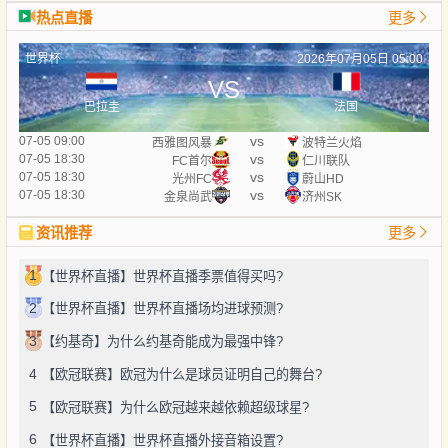
热点直播
更多
世界杯
2026年07月05日 05:00
VS
巴拉圭
法国
vs
07-05 09:00
西雅图风暴
波特兰火焰
vs
07-05 18:30
FC首尔
仁川联队
vs
07-05 18:30
光州FC
蔚山HD
vs
07-05 18:30
金泉尚武
济州SK
资讯推荐
更多
1
【世界杯直播】世界杯直播季票值得买吗?
2
【世界杯直播】世界杯直播场均进球预测?
3
【约基奇】为什么约基奇能成为最强中锋?
4
【欧冠联赛】欧冠为什么是球员证明自己的舞台?
5
【欧冠联赛】为什么欧冠越来越依赖超级球星?
6
【世界杯直播】世界杯直播外接音箱设置?