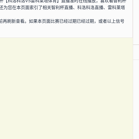
，智利杯【科洛科洛VS雷科莱塔体育】直播准时在线播放，喜欢看智利杯
网还为您在本页面索引了相关智利杯直播、科洛科洛直播、雷科莱塔
前再刷新查看。如果本页面比赛已经过期已经过期，或者以上信号