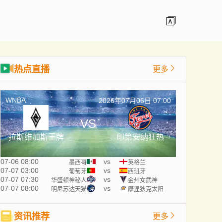
热点直播
更多
WNBA
2026年07月06日 07:00
VS
拉斯维加斯王牌
印第安纳狂热
07-06 08:00
vs
墨西哥
英格兰
07-07 03:00
vs
葡萄牙
西班牙
07-07 07:30
vs
华盛顿神秘人
金州女武神
07-07 08:00
vs
明尼苏达天猫
康涅狄克太阳
资讯推荐
更多