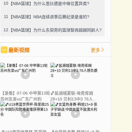
10
【NBA篮球】为什么恩比德是中锋位置异类?
11
【NBA篮球】NBA连续进季后赛纪录是谁的?
12
【NBA篮球】为什么东契奇的篮球智商超越同龄人?
最新视频
更多
【录像】07-06 中甲第13轮
🏀盐湖城夏联-埃奇库姆
苏州东吴vs广东广州豹
28+10 贝利13中3 76人憾
负爵士