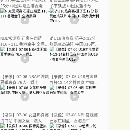
🏀U19男篮世界杯-陈家政
🏀女篮热身赛-韩旭15+9 张
25分 中国队险胜喀麦隆获
子宇缺战 中国女篮不敌澳
得第13名
大利亚女篮
NBL常规赛 石家庄翔蓝
🏀U16热身赛-范子宏12分
116 - 111 香港金牛 全场集
张懿赵杰缺阵 中国U16再负
锦
澳大利亚U16
【录像】07-06 NBA盐湖城
【录像】07-06 U19男篮世
夏季联赛 76人 - 爵士
界杯13-14名排位赛 中国男
篮U19 - 喀麦隆男篮U19
【录像】07-06 女篮热身赛
【录像】07-06 NBL常规赛
海口站 中国女篮 - 澳大利
石家庄翔蓝 - 香港金牛
亚女篮