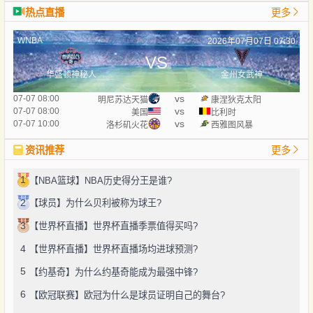
热点直播
更多
WNBA
2026年07月07日 07:30
VS
华盛顿神秘人
金州女武神
vs
07-07 08:00
明尼苏达天猫
康涅狄克太阳
vs
07-07 08:00
美国
比利时
vs
07-07 10:00
洛杉矶火花
西雅图风暴
资讯推荐
更多
1
【NBA篮球】NBA历史得分王是谁?
2
【球员】为什么贝利被称为球王?
3
【世界杯直播】世界杯直播季票值得买吗?
4
【世界杯直播】世界杯直播场均进球预测?
5
【约基奇】为什么约基奇能成为最强中锋?
6
【欧冠联赛】欧冠为什么是球员证明自己的舞台?