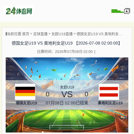
页
当前位置:
首页
足球直播
女欧U19直播
德国女足U19 VS 奥地利女足U19 【2026-07-08 02:00:00】
直播
德国女足U19 VS 奥地利女足U19 【2026-07-08 02:00:00】
录像
比赛时间：2026年07月08日 02:00
资讯
杯直播
直播
女欧U19
VS
0
0
07月08日 02:00
已结束
德国女足U19
奥地利女足U19