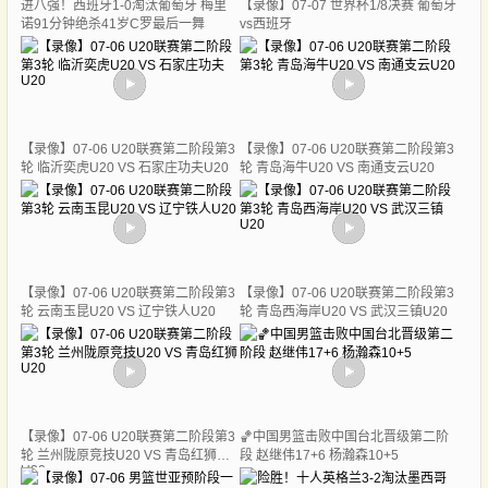
进八强！西班牙1-0淘汰葡萄牙 梅里
【录像】07-07 世界杯1/8决赛 葡萄牙
诺91分钟绝杀41岁C罗最后一舞
vs西班牙
【录像】07-06 U20联赛第二阶段第3
【录像】07-06 U20联赛第二阶段第3
轮 临沂奕虎U20 VS 石家庄功夫U20
轮 青岛海牛U20 VS 南通支云U20
【录像】07-06 U20联赛第二阶段第3
【录像】07-06 U20联赛第二阶段第3
轮 云南玉昆U20 VS 辽宁铁人U20
轮 青岛西海岸U20 VS 武汉三镇U20
【录像】07-06 U20联赛第二阶段第3
🏀中国男篮击败中国台北晋级第二阶
轮 兰州陇原竞技U20 VS 青岛红狮
段 赵继伟17+6 杨瀚森10+5
U20