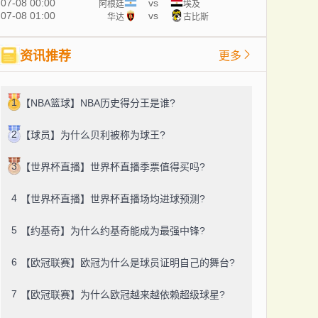
07-08 00:00
vs
阿根廷
埃及
07-08 01:00
vs
华达
古比斯
资讯推荐
更多
1
【NBA篮球】NBA历史得分王是谁?
2
【球员】为什么贝利被称为球王?
3
【世界杯直播】世界杯直播季票值得买吗?
4
【世界杯直播】世界杯直播场均进球预测?
5
【约基奇】为什么约基奇能成为最强中锋?
6
【欧冠联赛】欧冠为什么是球员证明自己的舞台?
7
【欧冠联赛】为什么欧冠越来越依赖超级球星?