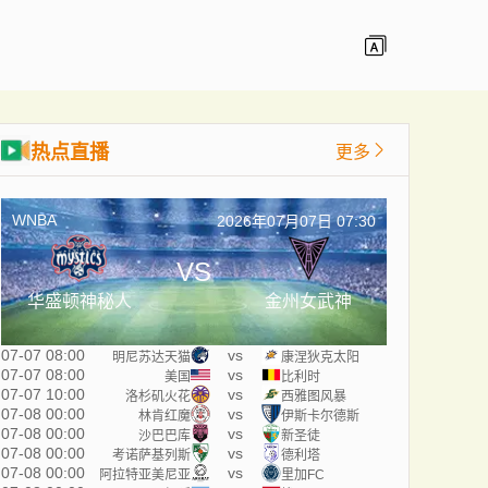
热点直播
更多
WNBA
2026年07月07日 07:30
VS
华盛顿神秘人
金州女武神
07-07 08:00
vs
明尼苏达天猫
康涅狄克太阳
07-07 08:00
vs
美国
比利时
07-07 10:00
vs
洛杉矶火花
西雅图风暴
07-08 00:00
vs
林肯红魔
伊斯卡尔德斯
07-08 00:00
vs
沙巴巴库
新圣徒
07-08 00:00
vs
考诺萨基列斯
德利塔
07-08 00:00
vs
阿拉特亚美尼亚
里加FC