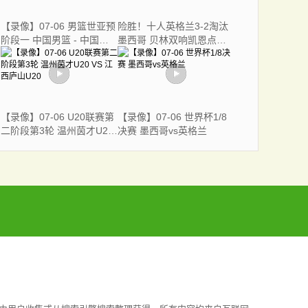
【录像】07-06 男篮世亚预
险胜！十人英格兰3-2淘汰
阶段一 中国男篮 - 中国台
墨西哥 贝林双响凯恩点射
北男篮
+送点宽萨直红
【录像】07-06 U20联赛第
【录像】07-06 世界杯1/8
二阶段第3轮 温州茵才U20
决赛 墨西哥vs英格兰
VS 江西庐山U20