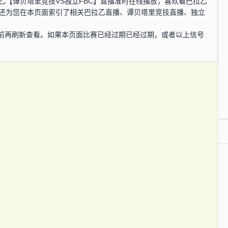
，巴拉乙【谭贝塔里竞技VS独立FBC】直播准时在线播放，喜欢看巴拉乙
网还为您在本页面索引了相关巴拉乙直播、谭贝塔里竞技直播、独立
前再刷新查看。如果本页面比赛已经过期已经过期，或者以上信号