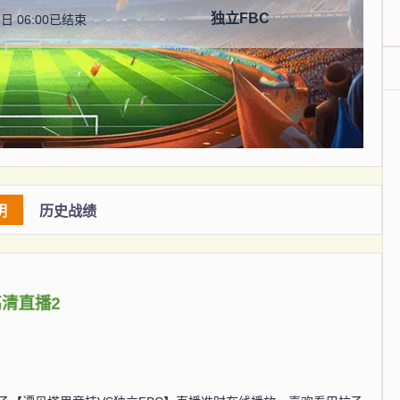
独立FBC
日 06:00
已结束
明
历史战绩
高清直播2