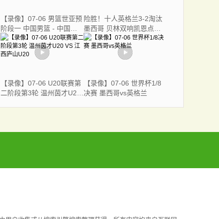
【录像】07-06 男篮世亚预
险胜！十人英格兰3-2淘汰
阶段一 中国男篮 - 中国台
墨西哥 贝林双响凯恩点射
北男篮
+送点宽萨直红
【录像】07-06 U20联赛第
【录像】07-06 世界杯1/8
二阶段第3轮 温州茵才U20
决赛 墨西哥vs英格兰
VS 江西庐山U20