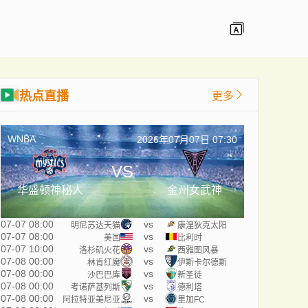
热点直播
更多
WNBA
2026年07月07日 07:30
VS
华盛顿神秘人
金州女武神
07-07 08:00
vs
明尼苏达天猫
康涅狄克太阳
07-07 08:00
vs
美国
比利时
07-07 10:00
vs
洛杉矶火花
西雅图风暴
07-08 00:00
vs
林肯红魔
伊斯卡尔德斯
07-08 00:00
vs
沙巴巴库
新圣徒
07-08 00:00
vs
考诺萨基列斯
德利塔
07-08 00:00
vs
阿拉特亚美尼亚
里加FC