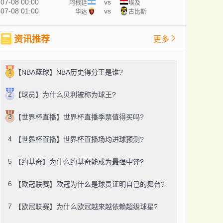
07-08 00:00
vs
阿根廷
埃及
07-08 01:00
vs
华达
古比斯
资讯推荐
更多
1
【NBA篮球】NBA历史得分王是谁?
2
【球员】为什么贝利被称为球王?
3
【世界杯直播】世界杯直播季票值得买吗?
4
【世界杯直播】世界杯直播场均进球预测?
5
【约基奇】为什么约基奇能成为最强中锋?
6
【欧冠联赛】欧冠为什么是球员证明自己的舞台?
7
【欧冠联赛】为什么欧冠越来越依赖超级球星?