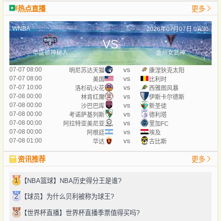
热点直播
更多
WNBA
2026年07月07日 07:30
VS
华盛顿神秘人
金州女武神
vs
07-07 08:00
明尼苏达天猫
康涅狄克太阳
vs
07-07 08:00
美国
比利时
vs
07-07 10:00
洛杉矶火花
西雅图风暴
vs
07-08 00:00
林肯红魔
伊斯卡尔德斯
vs
07-08 00:00
沙巴巴库
新圣徒
vs
07-08 00:00
考诺萨基列斯
德利塔
vs
07-08 00:00
阿拉特亚美尼亚
里加FC
vs
07-08 00:00
阿根廷
埃及
vs
07-08 01:00
华达
古比斯
资讯推荐
更多
1
【NBA篮球】NBA历史得分王是谁?
2
【球员】为什么贝利被称为球王?
3
【世界杯直播】世界杯直播季票值得买吗?