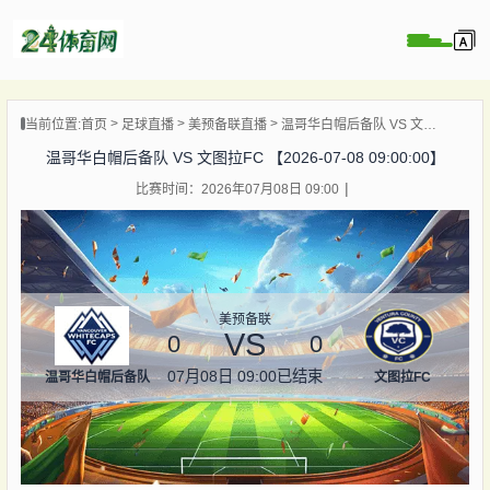
页
当前位置:
首页
足球直播
美预备联直播
温哥华白帽后备队 VS 文图拉FC 【2026-07-08 09:00:00】
直播
温哥华白帽后备队 VS 文图拉FC 【2026-07-08 09:00:00】
录像
比赛时间：2026年07月08日 09:00
资讯
杯直播
直播
美预备联
VS
0
0
07月08日 09:00
已结束
温哥华白帽后备队
文图拉FC