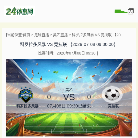
页
当前位置:
首页
足球直播
美乙直播
科罗拉多风暴 VS 竞技联 【2026-07-08 09:30:00】
直播
科罗拉多风暴 VS 竞技联 【2026-07-08 09:30:00】
录像
比赛时间：2026年07月08日 09:30
资讯
杯直播
直播
美乙
VS
0
0
07月08日 09:30
已结束
科罗拉多风暴
竞技联