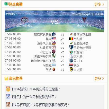
热点直播
更多
WNBA
2026年07月07日 07:30
VS
华盛顿神秘人
金州女武神
vs
07-07 08:00
明尼苏达天猫
康涅狄克太阳
vs
07-07 08:00
美国
比利时
vs
07-07 10:00
洛杉矶火花
西雅图风暴
vs
07-08 00:00
林肯红魔
伊斯卡尔德斯
vs
07-08 00:00
沙巴巴库
新圣徒
vs
07-08 00:00
考诺萨基列斯
德利塔
vs
07-08 00:00
阿拉特亚美尼亚
里加FC
vs
07-08 00:00
阿根廷
埃及
vs
07-08 01:00
华达
古比斯
资讯推荐
更多
1
【NBA篮球】NBA历史得分王是谁?
2
【球员】为什么贝利被称为球王?
3
【世界杯直播】世界杯直播季票值得买吗?