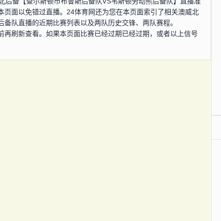
，澳威北后备【查尔斯顿市布鲁斯后备队VS韦斯顿劳动熊后备队】直播准
本页面以免错过直播。24体育网还为您在本页面索引了相关澳威北
后备队直播的近期比赛列表以及两队历史交锋、两队赛程。
前再刷新查看。如果本页面比赛已经过期已经过期，或者以上信号