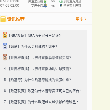
07-08 01:30
vs
弗洛里亚纳
沙姆洛克流浪
07-08 02:00
vs
艾巴辛尼
鲍里索夫巴特
资讯推荐
更多
1
【NBA篮球】NBA历史得分王是谁?
2
【球员】为什么贝利被称为球王?
3
【世界杯直播】世界杯直播季票值得买吗?
4
【世界杯直播】世界杯直播场均进球预测?
5
【约基奇】为什么约基奇能成为最强中锋?
6
【欧冠联赛】欧冠为什么是球员证明自己的舞台?
7
【欧冠联赛】为什么欧冠越来越依赖超级球星?