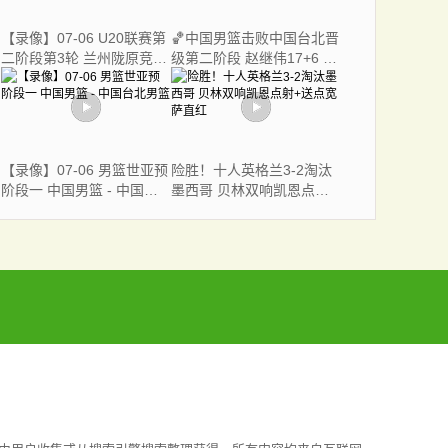
【录像】07-06 U20联赛第
🏀中国男篮击败中国台北晋
二阶段第3轮 兰州陇原竞技
级第二阶段 赵继伟17+6 杨
U20 VS 青岛红狮U20
瀚森10+5
【录像】07-06 男篮世亚预
险胜！十人英格兰3-2淘汰
阶段一 中国男篮 - 中国台
墨西哥 贝林双响凯恩点射
北男篮
+送点宽萨直红