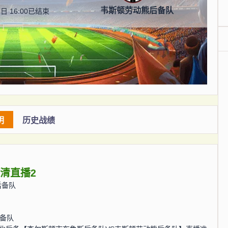
韦斯顿劳动熊后备队
日 16:00
已结束
明
历史战绩
高清直播2
后备队
备队