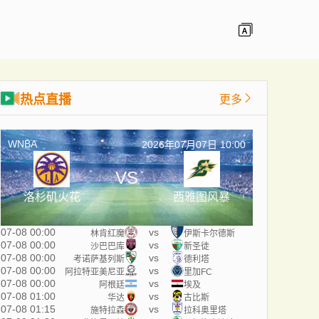
热点直播
更多
WNBA
2026年07月07日 10:00
VS
洛杉矶火花
西雅图风暴
07-08 00:00
vs
林肯红魔
伊斯卡尔德斯
07-08 00:00
vs
沙巴巴库
新圣徒
07-08 00:00
vs
考诺萨基列斯
德利塔
07-08 00:00
vs
阿拉特亚美尼亚
里加FC
07-08 00:00
vs
阿根廷
埃及
07-08 01:00
vs
华达
古比斯
07-08 01:15
vs
施特拉森
拉科奥里塔