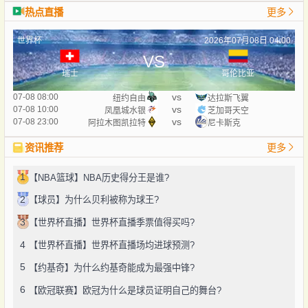
热点直播
更多
世界杯
2026年07月08日 04:00
VS
瑞士
哥伦比亚
vs
07-08 08:00
纽约自由
达拉斯飞翼
vs
07-08 10:00
凤凰城水银
芝加哥天空
vs
07-08 23:00
阿拉木图凯拉特
尼卡斯克
资讯推荐
更多
1
【NBA篮球】NBA历史得分王是谁?
2
【球员】为什么贝利被称为球王?
3
【世界杯直播】世界杯直播季票值得买吗?
4
【世界杯直播】世界杯直播场均进球预测?
5
【约基奇】为什么约基奇能成为最强中锋?
6
【欧冠联赛】欧冠为什么是球员证明自己的舞台?