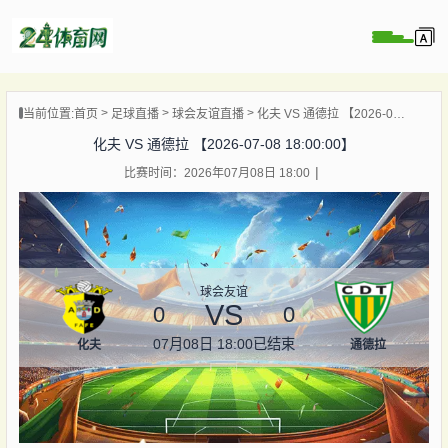
页
当前位置:
首页
足球直播
球会友谊直播
化夫 VS 通德拉 【2026-07-08 18:00:00】
直播
化夫 VS 通德拉 【2026-07-08 18:00:00】
录像
比赛时间：2026年07月08日 18:00
资讯
杯直播
直播
球会友谊
VS
0
0
07月08日 18:00
已结束
化夫
通德拉