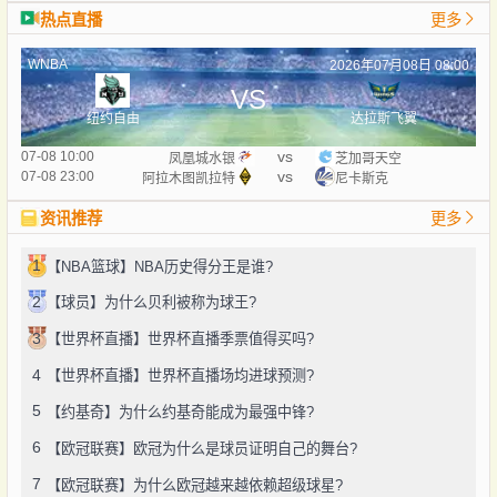
热点直播
更多
WNBA
2026年07月08日 08:00
VS
纽约自由
达拉斯飞翼
vs
07-08 10:00
凤凰城水银
芝加哥天空
vs
07-08 23:00
阿拉木图凯拉特
尼卡斯克
资讯推荐
更多
1
【NBA篮球】NBA历史得分王是谁?
2
【球员】为什么贝利被称为球王?
3
【世界杯直播】世界杯直播季票值得买吗?
4
【世界杯直播】世界杯直播场均进球预测?
5
【约基奇】为什么约基奇能成为最强中锋?
6
【欧冠联赛】欧冠为什么是球员证明自己的舞台?
7
【欧冠联赛】为什么欧冠越来越依赖超级球星?