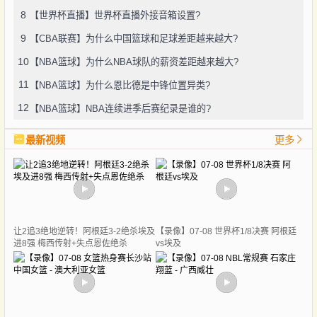
8
【世界杯直播】世界杯直播外接音箱设置?
9
【CBA联赛】为什么中国篮球和足球差距越来越大?
10
【NBA篮球】为什么NBA球队的薪资差距越来越大?
11
【NBA篮球】为什么恩比德是中锋位置异类?
12
【NBA篮球】NBA连续进季后赛纪录是谁的?
最新视频
更多
让2追3绝地逆转！阿根廷3-2绝杀埃及
【录像】07-08 世界杯1/8决赛 阿根廷
进8强 梅西传射+失点恩佐绝杀
vs埃及