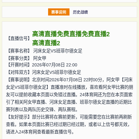
赛事说明
历史战绩
高清直播
免费直播
免费直播2
【直播信号】
高清直播2
【赛事名称】
河床女足VS班菲尔德女足
【赛事分类】
阿女甲
【开赛时间】2026年07月08日 22:00
【对阵双方】
河床女足VS班菲尔德女足
【赛事说明】北京时间2026年07月08日 22时00分，阿女甲【河床
女足VS班菲尔德女足】直播准时在线播放，喜欢看阿女甲比赛的朋
友可以提前收藏本页面以免错过直播。24体育网还为您在本页面索
引了相关阿女甲直播、河床女足直播、班菲尔德女足直播的近期比
赛列表以及两队历史交锋、两队赛程。
【友好提示】部分比赛将在赛前更新，可能需要您在比赛前再刷新
查看。如果本页面比赛已经过期已经过期，或者以上信号都无效，
请进入24体育网查看最新直播信号。