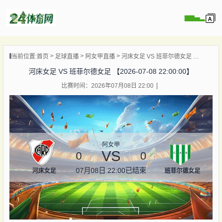
页
当前位置:
首页
足球直播
阿女甲直播
河床女足 VS 班菲尔德女足 【2026-07-08 22:00:00】
直播
河床女足 VS 班菲尔德女足 【2026-07-08 22:00:00】
录像
比赛时间：2026年07月08日 22:00
资讯
杯直播
直播
阿女甲
VS
0
0
07月08日 22:00
已结束
河床女足
班菲尔德女足