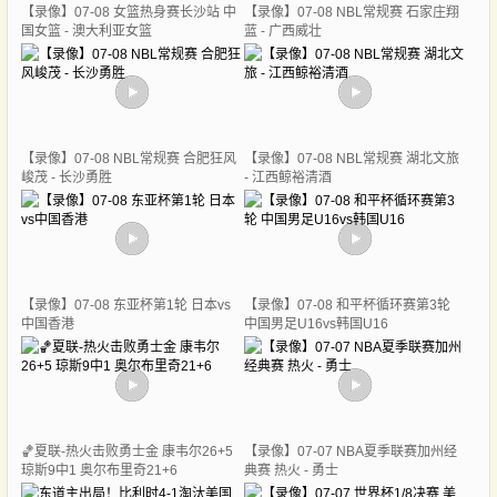
【录像】07-08 女篮热身赛长沙站 中
【录像】07-08 NBL常规赛 石家庄翔
国女篮 - 澳大利亚女篮
蓝 - 广西威壮
【录像】07-08 NBL常规赛 合肥狂风
【录像】07-08 NBL常规赛 湖北文旅
峻茂 - 长沙勇胜
- 江西鲸裕清酒
【录像】07-08 东亚杯第1轮 日本vs
【录像】07-08 和平杯循环赛第3轮
中国香港
中国男足U16vs韩国U16
🏀夏联-热火击败勇士金 康韦尔26+5
【录像】07-07 NBA夏季联赛加州经
琼斯9中1 奥尔布里奇21+6
典赛 热火 - 勇士