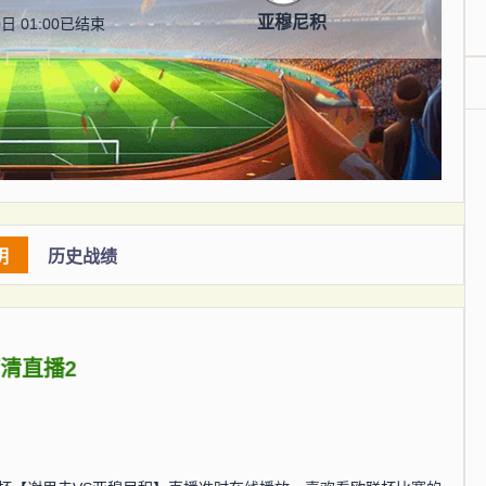
亚穆尼积
日 01:00
已结束
明
历史战绩
高清直播2