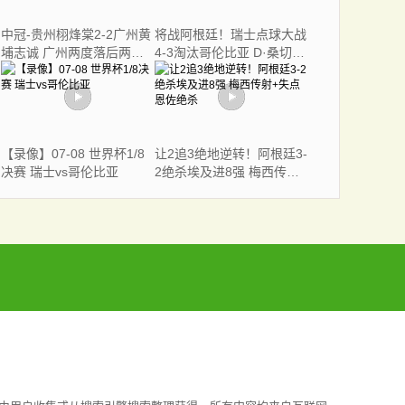
中冠-贵州栩烽棠2-2广州黄
将战阿根廷！瑞士点球大战
埔志诚 广州两度落后两度
4-3淘汰哥伦比亚 D·桑切
扳平
斯、库乔失点
【录像】07-08 世界杯1/8
让2追3绝地逆转！阿根廷3-
决赛 瑞士vs哥伦比亚
2绝杀埃及进8强 梅西传射
+失点恩佐绝杀