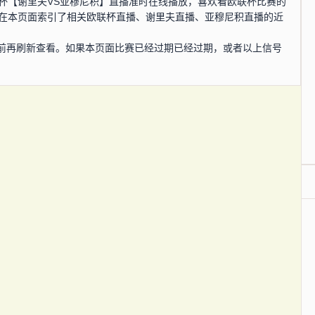
，欧联杯【谢里夫VS亚穆尼积】直播准时在线播放，喜欢看欧联杯比赛的
您在本页面索引了相关欧联杯直播、谢里夫直播、亚穆尼积直播的近
前再刷新查看。如果本页面比赛已经过期已经过期，或者以上信号