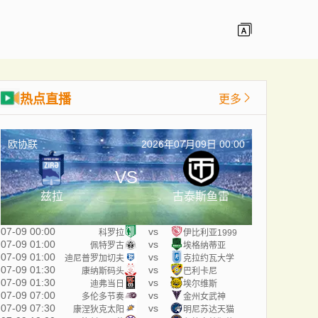
热点直播
更多
欧协联
2026年07月09日 00:00
VS
兹拉
古泰斯鱼雷
07-09 00:00
vs
科罗拉
伊比利亚1999
07-09 01:00
vs
佩特罗古
埃格纳蒂亚
07-09 01:00
vs
迪尼普罗加切夫
克拉约瓦大学
07-09 01:30
vs
康纳斯码头
巴利卡尼
07-09 01:30
vs
迪弗当日
埃尔维斯
07-09 07:00
vs
多伦多节奏
金州女武神
07-09 07:30
vs
康涅狄克太阳
明尼苏达天猫