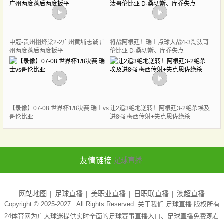
中冠-贵州栩烽棠2-2广州黄埔志诚 广
将战阿根廷！瑞士点球大战4-3淘汰哥
州两度落后两度扳平
伦比亚 D·桑切斯、库乔失点
【录像】07-08 世界杯1/8决赛 瑞士vs
让2追3绝地逆转！阿根廷3-2绝杀埃及
哥伦比亚
进8强 梅西传射+失点恩佐绝杀
友情链接
足球直播
网站地图
足球直播
美职业直播
日职联直播
澳超直播
Copyright © 2025-2027 . All Rights Reserved. 关于我们
足球直播
版权所有
24体育网为广大球迷提供实时全面的足球赛事直播入口、足球直播免费观看