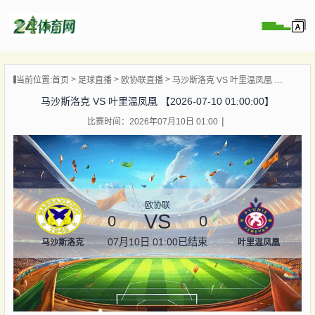
页
当前位置:
首页
足球直播
欧协联直播
马沙斯洛克 VS 叶里温凤凰 【2026-07-10 01:00:00】
直播
马沙斯洛克 VS 叶里温凤凰 【2026-07-10 01:00:00】
录像
比赛时间：2026年07月10日 01:00
资讯
杯直播
直播
欧协联
VS
0
0
07月10日 01:00
已结束
马沙斯洛克
叶里温凤凰