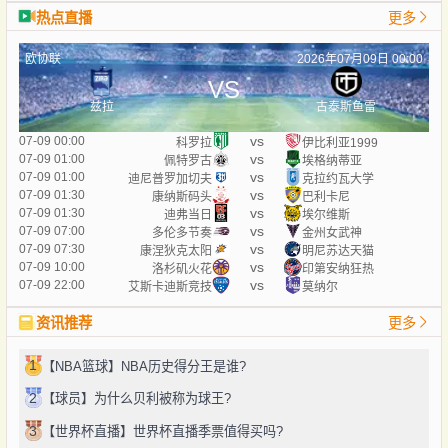
热点直播
更多
欧协联
2026年07月09日 00:00
VS
兹拉
古泰斯鱼雷
vs
07-09 00:00
科罗拉
伊比利亚1999
vs
07-09 01:00
佩特罗古
埃格纳蒂亚
vs
07-09 01:00
迪尼普罗加切夫
克拉约瓦大学
vs
07-09 01:30
康纳斯码头
巴利卡尼
vs
07-09 01:30
迪弗当日
埃尔维斯
vs
07-09 07:00
多伦多节奏
金州女武神
vs
07-09 07:30
康涅狄克太阳
明尼苏达天猫
vs
07-09 10:00
洛杉矶火花
印第安纳狂热
vs
07-09 22:00
艾斯卡迪斯竞技
莫纳尔
资讯推荐
更多
1
【NBA篮球】NBA历史得分王是谁?
2
【球员】为什么贝利被称为球王?
3
【世界杯直播】世界杯直播季票值得买吗?