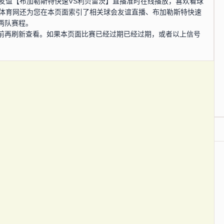
，球会友谊【布加勒斯特快速VS利贝雷茨】直播准时在线播放，喜欢看球
4体育网还为您在本页面索引了相关球会友谊直播、布加勒斯特快速
两队赛程。
前再刷新查看。如果本页面比赛已经过期已经过期，或者以上信号