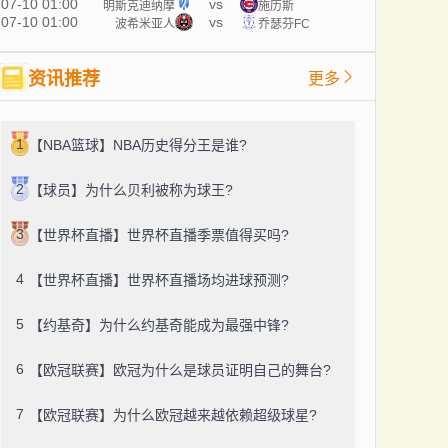
07-10 01:00
vs
明斯克迪纳摩
施历斯
07-10 01:00
vs
波希米亚人
乔瑟芬FC
资讯推荐
更多
1
【NBA篮球】NBA历史得分王是谁?
2
【球员】为什么贝利被称为球王?
3
【世界杯直播】世界杯直播季票值得买吗?
4
【世界杯直播】世界杯直播场均进球预测?
5
【约基奇】为什么约基奇能成为最强中锋?
6
【欧冠联赛】欧冠为什么是球员证明自己的舞台?
7
【欧冠联赛】为什么欧冠越来越依赖超级球星?