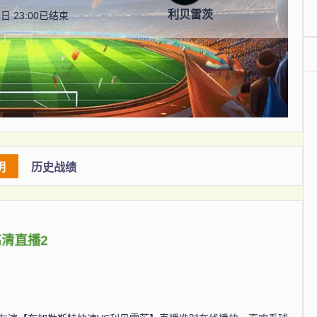
利贝雷茨
日 23:00
已结束
明
历史战绩
高清直播2