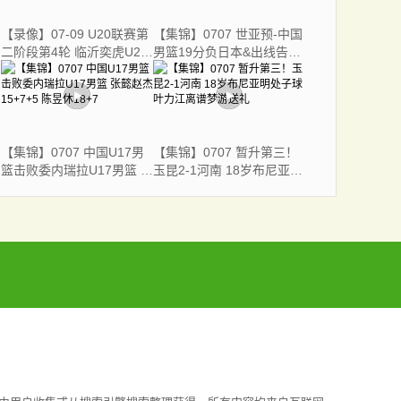
【录像】07-09 U20联赛第
【集锦】0707 世亚预-中国
二阶段第4轮 临沂奕虎U20
男篮19分负日本&出线告急
VS 兰州陇原竞技U20
胡金秋15分 霍金森27分
【集锦】0707 中国U17男
【集锦】0707 暂升第三！
篮击败委内瑞拉U17男篮 张
玉昆2-1河南 18岁布尼亚明
懿赵杰15+7+5 陈昱休18+7
处子球叶力江离谱梦游送礼