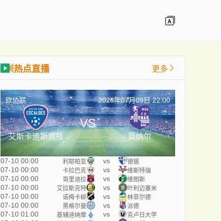
热点直播
更多
欧协联
2026年07月09日 22:00
VS
艾斯卡迪斯竞技
莫纳尔
07-10 00:00
vs
利耶帕亚
德锡
07-10 00:00
vs
卡拉巴克
维斯特瑞
07-10 00:00
vs
哥里迪拉
维图斯
07-10 00:00
vs
艾拉斯克特
叶利迈塞米
07-10 00:00
vs
诺梅卡柳
林菲尔德
07-10 00:00
vs
黑格尔曼
派德
07-10 01:00
vs
基辅迪纳摩
克卢日大学