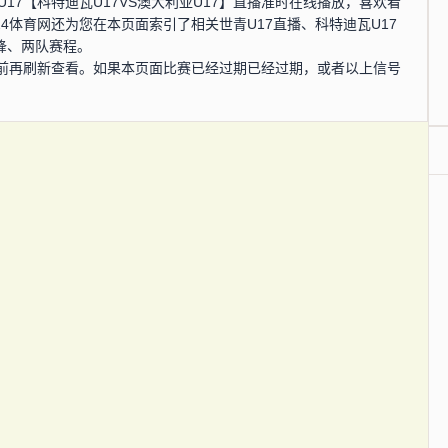
青U17【科特迪瓦U17VS澳大利亚U17】直播准时在线播放，喜欢看
4体育网还为您在本页面索引了相关世青U17直播、科特迪瓦U17
锋、两队赛程。
前再刷新查看。如果本页面比赛已经过期已经过期，或者以上信号