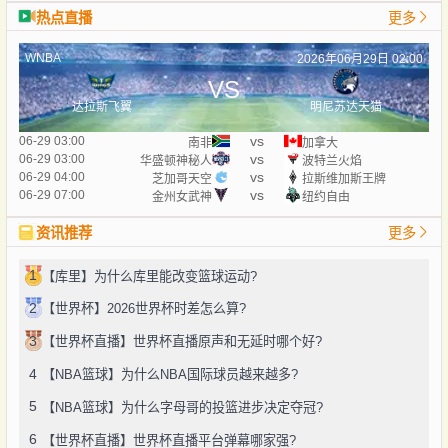
热点直播
更多
WNBA
2026年06月29日 02:00
VS
达拉斯飞翼
明尼苏达天猫
vs
06-29 03:00
南非
加拿大
vs
06-29 03:00
华盛顿神秘人
波特兰火焰
vs
06-29 04:00
芝加哥天空
拉斯维加斯王牌
vs
06-29 07:00
金州女武神
纽约自由
资讯推荐
更多
1
【库里】为什么库里能改变篮球运动?
2
【世界杯】2026世界杯时差怎么算?
3
【世界杯直播】世界杯直播原声和无延时哪个好?
4
【NBA篮球】为什么NBA国际球员越来越多?
5
【NBA篮球】为什么字母哥的投篮进步决定夺冠?
6
【世界杯直播】世界杯直播平台弹幕哪家强?