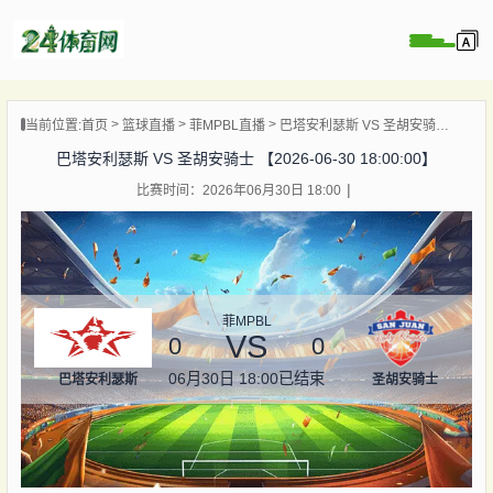
页
当前位置:
首页
篮球直播
菲MPBL直播
巴塔安利瑟斯 VS 圣胡安骑士 【2026-06-30 18:00:00】
直播
巴塔安利瑟斯 VS 圣胡安骑士 【2026-06-30 18:00:00】
录像
比赛时间：2026年06月30日 18:00
资讯
杯直播
直播
菲MPBL
VS
0
0
06月30日 18:00
已结束
巴塔安利瑟斯
圣胡安骑士