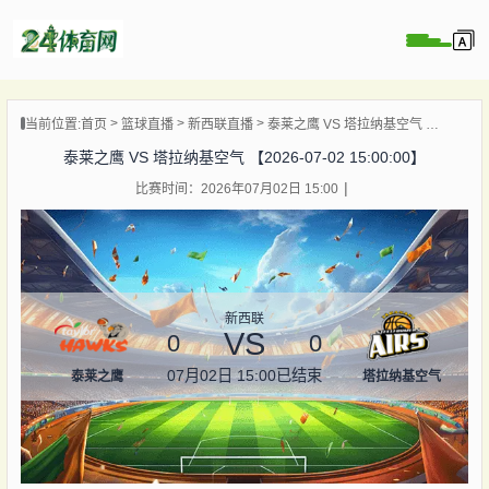
页
当前位置:
首页
篮球直播
新西联直播
泰莱之鹰 VS 塔拉纳基空气 【2026-07-02 15:00:00】
直播
泰莱之鹰 VS 塔拉纳基空气 【2026-07-02 15:00:00】
录像
比赛时间：2026年07月02日 15:00
资讯
杯直播
直播
新西联
VS
0
0
07月02日 15:00
已结束
泰莱之鹰
塔拉纳基空气