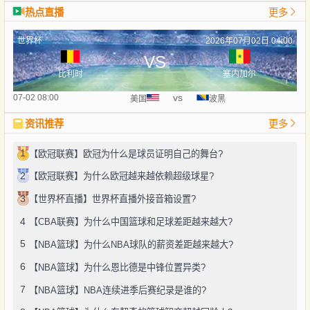
热点直播
更多
世界杯
2026年07月02日 04:00
VS
比利时
塞内加尔
vs
07-02 08:00
美国
波黑
资讯推荐
更多
1
【欧冠联赛】欧冠为什么是球员证明自己的舞台?
2
【欧冠联赛】为什么欧冠越来越依赖超级球星?
3
【世界杯直播】世界杯直播外接音箱设置?
4
【CBA联赛】为什么中国篮球和足球差距越来越大?
5
【NBA篮球】为什么NBA球队的薪资差距越来越大?
6
【NBA篮球】为什么恩比德是中锋位置异类?
7
【NBA篮球】NBA连续进季后赛纪录是谁的?