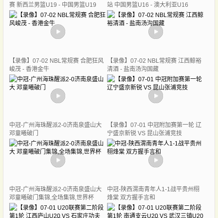
赛 新西兰男篮U19 - 中国男篮U19
站 中国男篮U16 - 澳大利亚U16
【录像】07-02 NBL常规赛 合肥狂风
【录像】07-02 NBL常规赛 江西鲸裕
峻茂 - 香港金牛
清酒 - 盐南汤沟国藏
中冠-广州海珠醒派2-0济南泉盛山大
【录像】07-01 中冠附加赛第一轮 辽
邓童曦破门
宁盛京新锐 VS 昆山张浦竞技
中冠-广州海珠醒派2-0济南泉盛山大
中冠-陕西渭南青年人1-1战平贵州栩
邓童曦破门集锦,全场集锦,世界杯
烽棠 双方握手言和