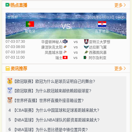
热点直播
更多
世界杯
2026年07月03日 07:00
VS
葡萄牙
克罗地亚
vs
07-03 07:30
华盛顿神秘人
亚特兰大梦想
vs
07-03 08:00
康涅狄克太阳
达拉斯飞翼
vs
07-03 10:00
凤凰城水银
西雅图风暴
vs
07-03 11:00
瑞士
阿尔及利亚
资讯推荐
更多
1
【欧冠联赛】欧冠为什么是球员证明自己的舞台?
2
【欧冠联赛】为什么欧冠越来越依赖超级球星?
3
【世界杯直播】世界杯直播外接音箱设置?
4
【CBA联赛】为什么中国篮球和足球差距越来越大?
5
【NBA篮球】为什么NBA球队的薪资差距越来越大?
6
【NBA篮球】为什么恩比德是中锋位置异类?