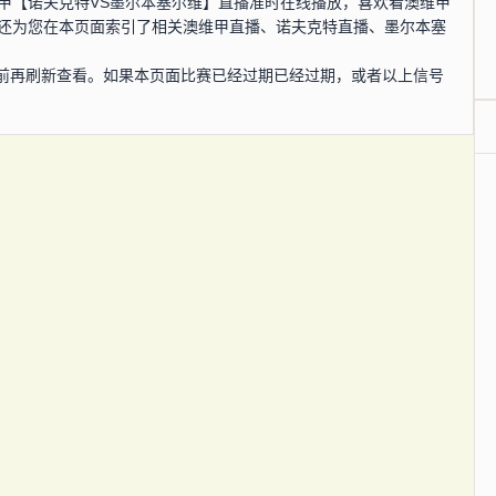
，澳维甲【诺夫克特VS墨尔本塞尔维】直播准时在线播放，喜欢看澳维甲
网还为您在本页面索引了相关澳维甲直播、诺夫克特直播、墨尔本塞
前再刷新查看。如果本页面比赛已经过期已经过期，或者以上信号