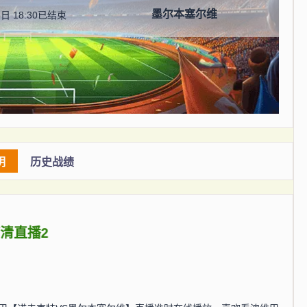
墨尔本塞尔维
日 18:30
已结束
明
历史战绩
高清直播2