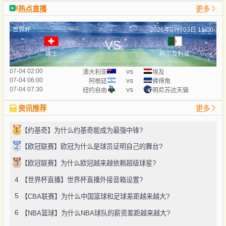
热点直播
更多
世界杯
2026年07月03日 11:00
VS
瑞士
阿尔及利亚
vs
07-04 02:00
澳大利亚
埃及
vs
07-04 06:00
阿根廷
佛得角
vs
07-04 07:30
纽约自由
明尼苏达天猫
资讯推荐
更多
1
【约基奇】为什么约基奇能成为最强中锋?
2
【欧冠联赛】欧冠为什么是球员证明自己的舞台?
3
【欧冠联赛】为什么欧冠越来越依赖超级球星?
4
【世界杯直播】世界杯直播外接音箱设置?
5
【CBA联赛】为什么中国篮球和足球差距越来越大?
6
【NBA篮球】为什么NBA球队的薪资差距越来越大?