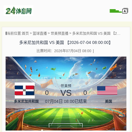
页
当前位置:
首页
篮球直播
世美预直播
多米尼加共和国 VS 美国 【2026-07-04 08:00:00】
直播
多米尼加共和国 VS 美国 【2026-07-04 08:00:00】
录像
比赛时间：2026年07月04日 08:00
资讯
杯直播
直播
世美预
VS
0
0
07月04日 08:00
已结束
多米尼加共和国
美国