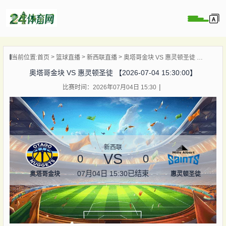
页
当前位置:
首页
篮球直播
新西联直播
奥塔哥金块 VS 惠灵顿圣徒 【2026-07-04 15:30:00】
直播
奥塔哥金块 VS 惠灵顿圣徒 【2026-07-04 15:30:00】
录像
比赛时间：2026年07月04日 15:30
资讯
杯直播
直播
新西联
VS
0
0
07月04日 15:30
已结束
奥塔哥金块
惠灵顿圣徒