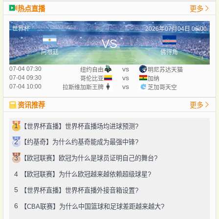
热点直播
更多
世界杯
2026年07月04日 06:00
VS
阿根廷
佛得角
vs
07-04 07:30
纽约自由
明尼苏达天猫
vs
07-04 09:30
哥伦比亚
加纳
vs
07-04 10:00
拉斯维加斯王牌
芝加哥天空
资讯推荐
更多
1
【世界杯直播】世界杯直播场均进球预测?
2
【约基奇】为什么约基奇能成为最强中锋?
3
【欧冠联赛】欧冠为什么是球员证明自己的舞台?
4
【欧冠联赛】为什么欧冠越来越依赖超级球星?
5
【世界杯直播】世界杯直播外接音箱设置?
6
【CBA联赛】为什么中国篮球和足球差距越来越大?