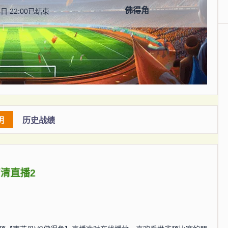
佛得角
日 22:00
已结束
明
历史战绩
清直播2