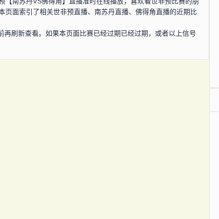
，世非预【南苏丹VS佛得角】直播准时在线播放，喜欢看世非预比赛的朋
在本页面索引了相关世非预直播、南苏丹直播、佛得角直播的近期比
前再刷新查看。如果本页面比赛已经过期已经过期，或者以上信号