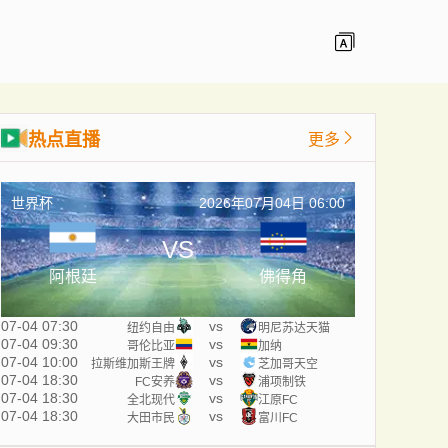
热点直播
更多
世界杯
2026年07月04日 06:00
VS
阿根廷
佛得角
07-04 07:30
vs
纽约自由
明尼苏达天猫
07-04 09:30
vs
哥伦比亚
加纳
07-04 10:00
vs
拉斯维加斯王牌
芝加哥天空
07-04 18:30
vs
FC安养
浦项制铁
07-04 18:30
vs
全北现代
江原FC
07-04 18:30
vs
大田市民
富川FC