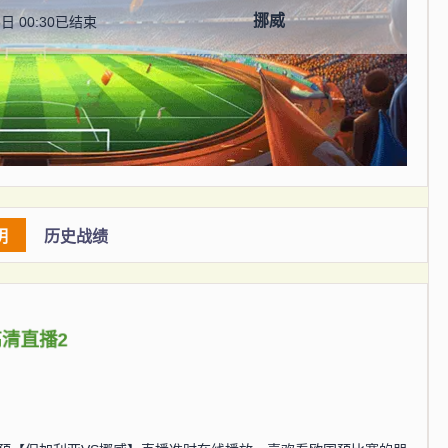
挪威
日 00:30
已结束
明
历史战绩
高清直播2