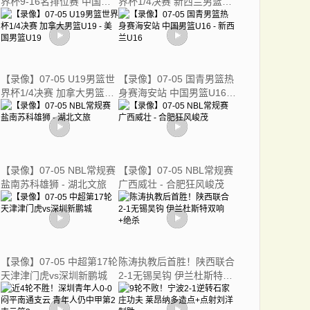
界杯9-16名排位赛 中国男
界杯1/4决赛 新西兰男篮
篮U19 - 法国男篮U19
U19 - 瑞士男篮U19
【录像】07-05 U19男篮世
【录像】07-05 国青男篮热
界杯1/4决赛 加拿大男篮
身赛海安站 中国男篮U16 -
U19 - 美国男篮U19
新西兰U16
【录像】07-05 NBL常规赛
【录像】07-05 NBL常规赛
盐南苏科雄狮 - 湖北文旅
广西威壮 - 合肥狂风峻茂
【录像】07-05 中超第17轮
陈涛执教后首胜！陕西联合
天津津门虎vs深圳新鹏城
2-1无锡吴钩 伊兰杜斯特双
响+绝杀