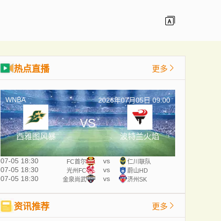
热点直播
更多
WNBA
2026年07月05日 09:00
VS
西雅图风暴
波特兰火焰
07-05 18:30
vs
FC首尔
仁川联队
07-05 18:30
vs
光州FC
蔚山HD
07-05 18:30
vs
金泉尚武
济州SK
资讯推荐
更多