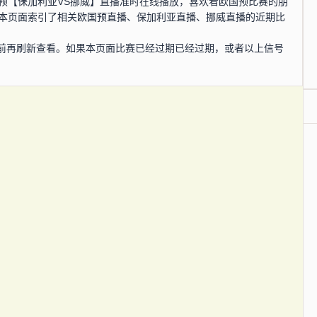
，欧国预【保加利亚VS挪威】直播准时在线播放，喜欢看欧国预比赛的朋
在本页面索引了相关欧国预直播、保加利亚直播、挪威直播的近期比
前再刷新查看。如果本页面比赛已经过期已经过期，或者以上信号