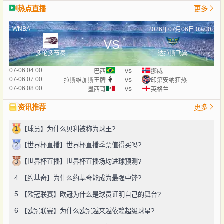
热点直播
更多
WNBA
2026年07月06日 03:00
VS
多伦多节奏
达拉斯飞翼
vs
07-06 04:00
巴西
挪威
vs
07-06 07:00
拉斯维加斯王牌
印第安纳狂热
vs
07-06 08:00
墨西哥
英格兰
资讯推荐
更多
1
【球员】为什么贝利被称为球王?
2
【世界杯直播】世界杯直播季票值得买吗?
3
【世界杯直播】世界杯直播场均进球预测?
4
【约基奇】为什么约基奇能成为最强中锋?
5
【欧冠联赛】欧冠为什么是球员证明自己的舞台?
6
【欧冠联赛】为什么欧冠越来越依赖超级球星?