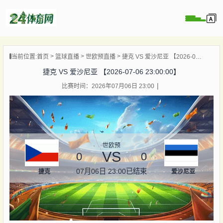
页
当前位置:
首页
篮球直播
世欧预直播
捷克 VS 爱沙尼亚 【2026-07-06 23:00:00】
直播
捷克 VS 爱沙尼亚 【2026-07-06 23:00:00】
录像
比赛时间：2026年07月06日 23:00
资讯
杯直播
直播
世欧预
VS
0
0
07月06日 23:00
已结束
捷克
爱沙尼亚