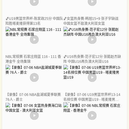
🏀U19男篮世界杯-陈家政25分 中国队
🏀女篮热身赛-韩旭15+9 张子宇缺战
险胜喀麦隆获得第13名
中国女篮不敌澳大利亚女篮
NBL常规赛 石家庄翔蓝 116 - 111 香
🏀U16热身赛-范子宏12分 张懿赵杰缺
港金牛 全场集锦
阵 中国U16再负澳大利亚U16
【录像】07-06 NBA盐湖城夏季联赛
【录像】07-06 U19男篮世界杯13-14
76人 - 爵士
名排位赛 中国男篮U19 - 喀麦隆男篮
U19