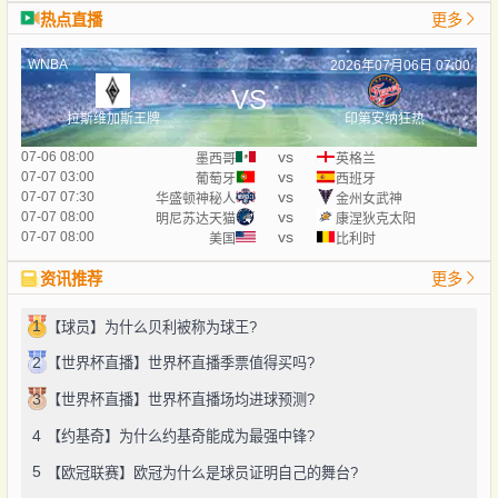
热点直播
更多
WNBA
2026年07月06日 07:00
VS
拉斯维加斯王牌
印第安纳狂热
vs
07-06 08:00
墨西哥
英格兰
vs
07-07 03:00
葡萄牙
西班牙
vs
07-07 07:30
华盛顿神秘人
金州女武神
vs
07-07 08:00
明尼苏达天猫
康涅狄克太阳
vs
07-07 08:00
美国
比利时
资讯推荐
更多
1
【球员】为什么贝利被称为球王?
2
【世界杯直播】世界杯直播季票值得买吗?
3
【世界杯直播】世界杯直播场均进球预测?
4
【约基奇】为什么约基奇能成为最强中锋?
5
【欧冠联赛】欧冠为什么是球员证明自己的舞台?